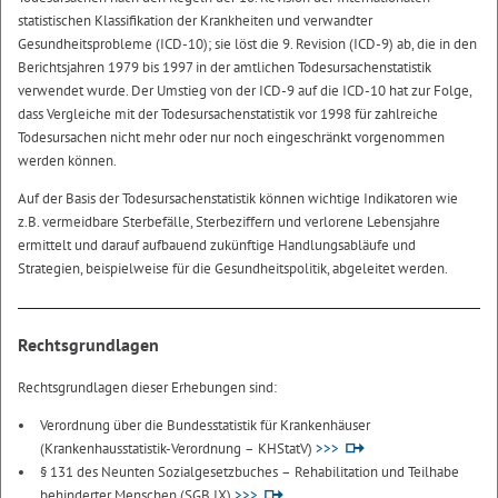
statistischen Klassifikation der Krankheiten und verwandter
Gesundheitsprobleme (ICD-10); sie löst die 9. Revision (ICD-9) ab, die in den
Berichtsjahren 1979 bis 1997 in der amtlichen Todesursachenstatistik
verwendet wurde. Der Umstieg von der ICD-9 auf die ICD-10 hat zur Folge,
dass Vergleiche mit der Todesursachenstatistik vor 1998 für zahlreiche
Todesursachen nicht mehr oder nur noch eingeschränkt vorgenommen
werden können.
Auf der Basis der Todesursachenstatistik können wichtige Indikatoren wie
z.B. vermeidbare Sterbefälle, Sterbeziffern und verlorene Lebensjahre
ermittelt und darauf aufbauend zukünftige Handlungsabläufe und
Strategien, beispielweise für die Gesundheitspolitik, abgeleitet werden.
Rechtsgrundlagen
Rechtsgrundlagen dieser Erhebungen sind:
Verordnung über die Bundesstatistik für Krankenhäuser
(Krankenhausstatistik-Verordnung – KHStatV)
>>>
§ 131 des Neunten Sozialgesetzbuches – Rehabilitation und Teilhabe
behinderter Menschen (SGB IX)
>>>