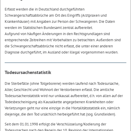
Erfasst werden die in Deutschland durchgeführten
Schwangerschaftsabbrüche am Ort des Eingriffs (Arztpraxen und
Krankenhäuser) mit Angaben zur Person der Schwangeren. Die Daten
werden im Statistischen Bundesamt zentral aufbereitet.
Aufgrund von häufigen Änderungen in den Rechtsgrundlagen sind
entsprechende Zeitreihen mit Vorbehalten zu betrachten. Außerdem sind
die Schwangerschaftsabbrüche nicht erfasst, die unter einer anderen
Diagnose durchgeführt, im Ausland oder illegal vorgenommen wurden.
Todesursachenstatistik
Die Sterbefälle (ohne Totgeborene) werden laufend nach Todesursache,
Alter, Geschlecht und Wohnort der Verstorbenen erfasst. Die amtliche
Todesursachenstatistik wird nur unikausal aufbereitet, d.h. von allen auf der
Todesbescheinigung als Kausalkette angegebenen Krankheiten oder
Verletzungen geht nur eine einzige in die Mortalitätsstatistik ein, nämlich
diejenige, die den Tod ursächlich herbeigeführt hat (sog. Grundleiden).
Seit dem 01.01.1998 erfolgt die Verschlüsselung/Kodierung der
Todesursachen nach den Regeln der 10. Revision der Internationalen